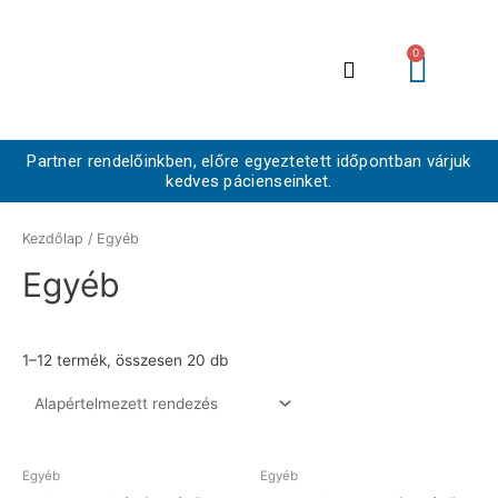
Skip
to
Kos
0
Menü
content
Harapásemelő sín
Fogfehérítő sín
Lenyomat utánpótlás
Kiegészítő termékek
Partner rendelőinkben, előre egyeztetett időpontban várjuk
kedves pácienseinket.
Kezdőlap
/ Egyéb
Egyéb
1–12 termék, összesen 20 db
Egyéb
Egyéb