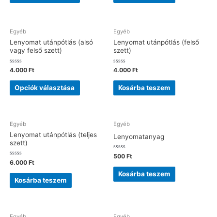
Egyéb
Egyéb
Lenyomat utánpótlás (alsó
Lenyomat utánpótlás (felső
vagy felső szett)
szett)
Értékelés:
Értékelés:
4.000
Ft
4.000
Ft
0
0
/
/
5
5
Opciók választása
Kosárba teszem
Egyéb
Egyéb
Lenyomat utánpótlás (teljes
Lenyomatanyag
szett)
Értékelés:
500
Ft
0
Értékelés:
6.000
Ft
/
0
5
/
Kosárba teszem
5
Kosárba teszem
Egyéb
Egyéb