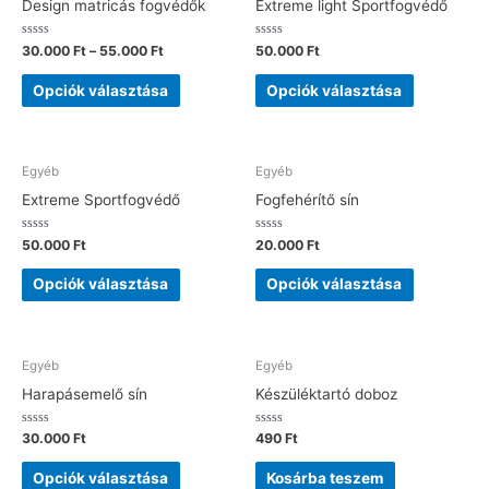
Design matricás fogvédők
Extreme light Sportfogvédő
Értékelés:
Értékelés:
30.000
Ft
–
55.000
Ft
50.000
Ft
0
0
/
/
5
5
Opciók választása
Opciók választása
Egyéb
Egyéb
Extreme Sportfogvédő
Fogfehérítő sín
Értékelés:
Értékelés:
50.000
Ft
20.000
Ft
0
0
/
/
5
5
Opciók választása
Opciók választása
Egyéb
Egyéb
Harapásemelő sín
Készüléktartó doboz
Értékelés:
Értékelés:
30.000
Ft
490
Ft
0
0
/
/
5
5
Opciók választása
Kosárba teszem