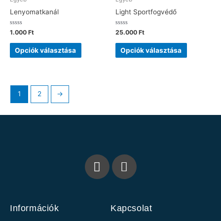
Lenyomatkanál
Light Sportfogvédő
Értékelés:
Értékelés:
1.000
Ft
25.000
Ft
0
0
/
/
5
5
Opciók választása
Opciók választása
1
2
→
F
E
a
n
c
v
e
e
b
l
Információk
Kapcsolat