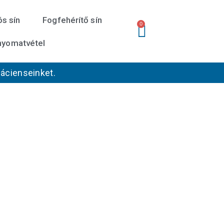
s sín
Fogfehérítő sín
Kosár
0
nyomatvétel
pácienseinket.