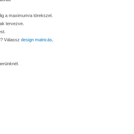
ig a maximumra törekszel.
ak tervezve.
st.
ől? Válassz
design matricás
,
nerünknél.