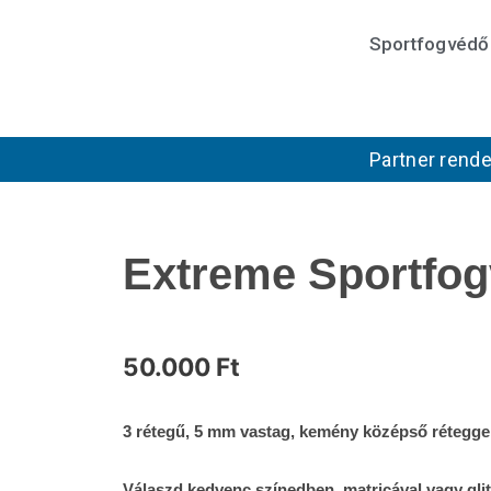
Skip
Sportfogvédő
to
content
Partner rende
Extreme Sportfo
50.000
Ft
3 rétegű, 5 mm vastag, kemény középső réteggel 
Válaszd kedvenc színedben, matricával vagy glit