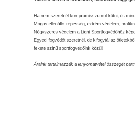
Ha nem szeretnél kompromisszumot kötni, és mind
Magas ellenálló képesség, extrém védelem, profikn
Négyszeres védelem a Light Sportfogvédőhöz képe
Egyedi fogvédőt szeretnél, de kifogytál az ötletekb
fekete színű sportfogvédőink közül!
Áraink tartalmazzák a lenyomatvétel összegét part