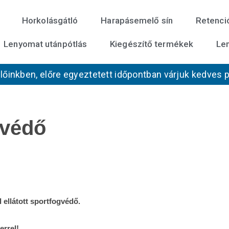
Horkolásgátló
Harapásemelő sín
Retenció
Lenyomat utánpótlás
Kiegészítő termékek
Le
lőinkben, előre egyeztetett időpontban várjuk kedves 
gvédő
Extreme
Sportfogvédő
mennyiség
ellátott sportfogvédő.
errel!